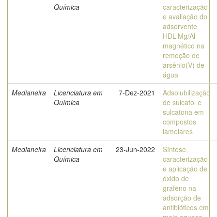
Química
caracterização
e avaliação do
adsorvente
HDL-Mg/Al
magnético na
remoção de
arsênio(V) de
água
Medianeira
Licenciatura em
7-Dez-2021
Adsolubilização
Química
de sulcatol e
sulcatona em
compostos
lamelares
Medianeira
Licenciatura em
23-Jun-2022
Síntese,
Química
caracterização
e aplicação de
óxido de
grafeno na
adsorção de
antibióticos em