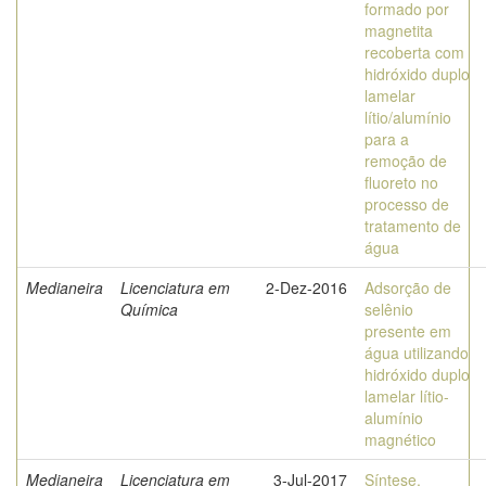
formado por
magnetita
recoberta com
hidróxido duplo
lamelar
lítio/alumínio
para a
remoção de
fluoreto no
processo de
tratamento de
água
Medianeira
Licenciatura em
2-Dez-2016
Adsorção de
Química
selênio
presente em
água utilizando
hidróxido duplo
lamelar lítio-
alumínio
magnético
Medianeira
Licenciatura em
3-Jul-2017
Síntese,