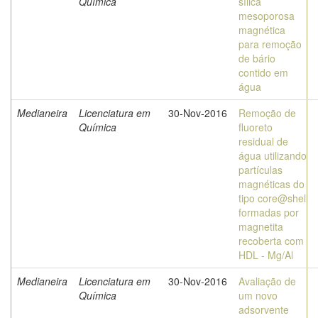
Química
sílica
mesoporosa
magnética
para remoção
de bário
contido em
água
Medianeira
Licenciatura em
30-Nov-2016
Remoção de
Química
fluoreto
residual de
água utilizando
partículas
magnéticas do
tipo core@shell
formadas por
magnetita
recoberta com
HDL - Mg/Al
Medianeira
Licenciatura em
30-Nov-2016
Avaliação de
Química
um novo
adsorvente