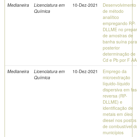
Medianeira
Licenciatura em
10-Dez-2021
Desenvolvimento
Química
de método
analítico
empregando RP-
DLLME no prepa
de amostras de
banha suína para
posterior
determinação de
Cd e Pb por F A
Medianeira
Licenciatura em
10-Dez-2021
Emprego da
Química
microextração
líquido-líquido
dispersiva em fa
reversa (RP-
DLLME) e
identificação de
metais em óleo
diesel nos postos
de combustível d
municípios