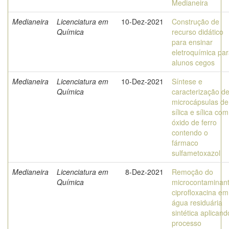
Medianeira
Medianeira
Licenciatura em
10-Dez-2021
Construção de
Química
recurso didático
para ensinar
eletroquímica pa
alunos cegos
Medianeira
Licenciatura em
10-Dez-2021
Síntese e
Química
caracterização d
microcápsulas de
sílica e sílica com
óxido de ferro
contendo o
fármaco
sulfametoxazol
Medianeira
Licenciatura em
8-Dez-2021
Remoção do
Química
microcontaminan
ciprofloxacina em
água residuária
sintética aplicand
processo