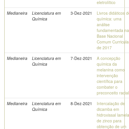
eletrolítico
Medianeira
Licenciatura em
3-Dez-2021
Livros didáticos d
Química
química: uma
análise
fundamentada na
Base Nacional
Comum Curricula
de 2017
Medianeira
Licenciatura em
7-Dez-2021
A concepção
Química
química da
melanina como
intervenção
científica para
combater o
preconceito racial
Medianeira
Licenciatura em
8-Dez-2021
Intercalação de
Química
dicamba em
hidroxissal lamela
de zinco para
obtenção de um