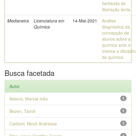
herbicida de
liberação lenta
Medianeira
Licenciatura em
14-Mai-2021
Análise
Química
diagnóstica da
concepção de
alunos sobre a
química ante e
interea a discipli
de química
Busca facetada
Autor
Adams, Marcia Inês
1
Bezen, Tamili
1
Carboni, Nicoli Andressa
1
1