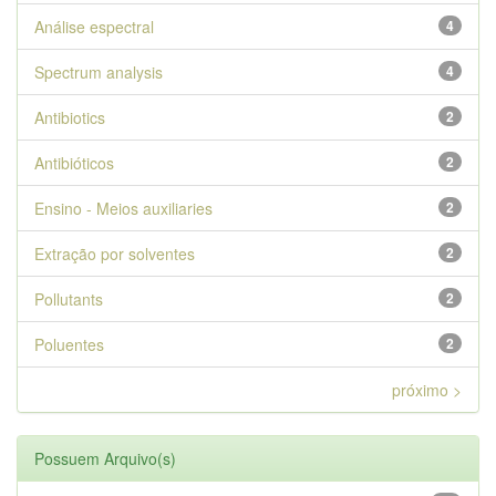
Análise espectral
4
Spectrum analysis
4
Antibiotics
2
Antibióticos
2
Ensino - Meios auxiliaries
2
Extração por solventes
2
Pollutants
2
Poluentes
2
próximo >
Possuem Arquivo(s)