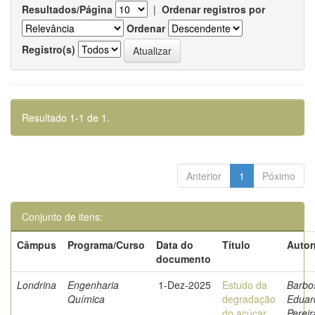
Resultados/Página
|
Ordenar registros por
Ordenar
Registro(s)
Resultado 1-1 de 1.
Anterior
1
Póximo
Conjunto de itens:
Câmpus
Programa/Curso
Data do
Título
Autor
documento
Londrina
Engenharia
1-Dez-2025
Estudo da
Barbo
Química
degradação
Eduar
do açúcar
Pereir