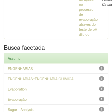
no
Caval
processo
de
evaporação
através do
teste de pH
diluído
Busca facetada
Assunto
ENGENHARIAS
1
ENGENHARIAS::ENGENHARIA QUIMICA
1
Evaporation
1
Evaporação
1
Sugar - Analysis
1