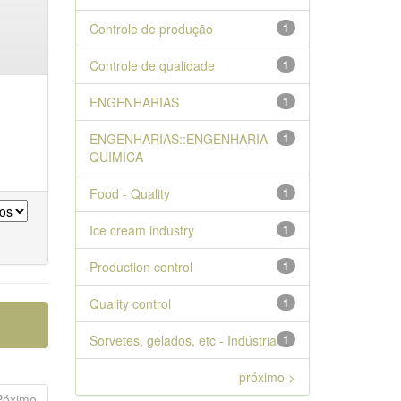
Controle de produção
1
Controle de qualidade
1
ENGENHARIAS
1
ENGENHARIAS::ENGENHARIA
1
QUIMICA
Food - Quality
1
Ice cream industry
1
Production control
1
Quality control
1
Sorvetes, gelados, etc - Indústria
1
próximo >
Póximo