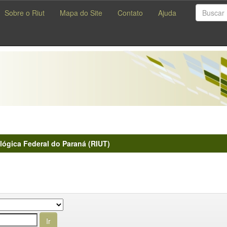
Sobre o Riut
Mapa do Site
Contato
Ajuda
lógica Federal do Paraná (RIUT)