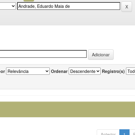
por
Ordenar
Registro(s)
Anterior
1