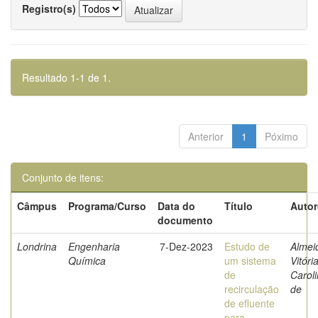
Registro(s)
Resultado 1-1 de 1.
Anterior
1
Póximo
Conjunto de itens:
Câmpus
Programa/Curso
Data do
Título
Autor
documento
Londrina
Engenharia
7-Dez-2023
Estudo de
Almei
Química
um sistema
Vitóri
de
Carol
recirculação
de
de efluente
para