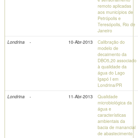
remoto aplicadas
aos municípios de
Petrópolis e
Teresópolis, Rio de
Janeiro
Londrina
-
10-Abr-2013
Calibração do
modelo de
decaimento da
DBO5,20 associado
à qualidade da
água do Lago
Igapó I em
Londrina/PR
Londrina
-
11-Abr-2013
Qualidade
microbiológica da
água e
características
ambientais da
bacia de manancial
de abastecimento