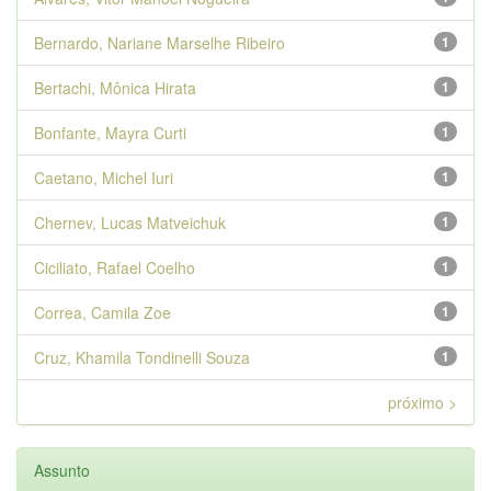
Bernardo, Nariane Marselhe Ribeiro
1
Bertachi, Mônica Hirata
1
Bonfante, Mayra Curti
1
Caetano, Michel Iuri
1
Chernev, Lucas Matveichuk
1
Ciciliato, Rafael Coelho
1
Correa, Camila Zoe
1
Cruz, Khamila Tondinelli Souza
1
próximo >
Assunto