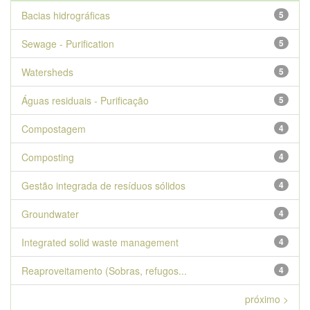
Bacias hidrográficas
5
Sewage - Purification
5
Watersheds
5
Águas residuais - Purificação
5
Compostagem
4
Composting
4
Gestão integrada de resíduos sólidos
4
Groundwater
4
Integrated solid waste management
4
Reaproveitamento (Sobras, refugos...
4
próximo >