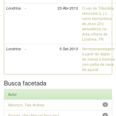
Londrina
-
23-Abr-2013
O uso de Tillandsia
recurvata (L.) L.
como biomonitora
de zinco (Zn)
atmosférico na
área urbana de
Londrina, PR
Londrina
-
5-Set-2013
Vermicompostagem
a partir de dejeto
de ovinos e bovinos
com palha de cana-
de-açúcar
Busca facetada
Autor
Albertoni, Tais Andrea
1
Alvares, Vitor Manoel Nogueira
1