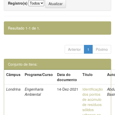
Registro(s)
Resultado 1-1 de 1.
Anterior
1
Póximo
Conjunto de itens:
Câmpus
Programa/Curso
Data do
Título
Auto
documento
Londrina
Engenharia
14-Dez-2021
Identificação
Abdu
Ambiental
dos pontos
Bas
de acúmulo
de resíduos
sólidos
urbanos no