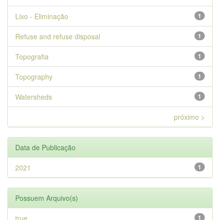
Lixo - Eliminação
1
Refuse and refuse disposal
1
Topografia
1
Topography
1
Watersheds
1
próximo >
Data de Publicação
2021
1
Possuem Arquivo(s)
true
1