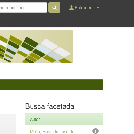
Entrar em:
Busca facetada
Autor
Mello, Ronaldo José de
1