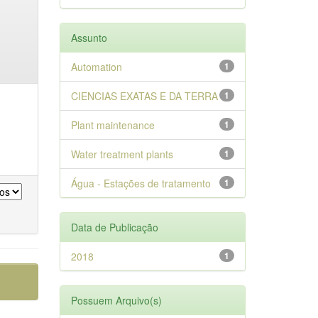
Assunto
Automation
1
CIENCIAS EXATAS E DA TERRA
1
Plant maintenance
1
Water treatment plants
1
Água - Estações de tratamento
1
Data de Publicação
2018
1
Possuem Arquivo(s)