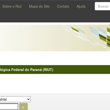
Sobre o Riut
Mapa do Site
Contato
Ajuda
lógica Federal do Paraná (RIUT)