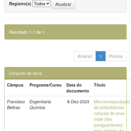
Registro(s)
Resultado 1-1 de 1.
Anterior
1
Póximo
Conjunto de itens:
Câmpus
Programa/Curso
Data do
Título
documento
Francisco
Engenharia
8-Dez-2023
Microencapsulação
Beltrao
Química
de antioxidantes
naturais de erva-
mate (Ilex
paraguariensis)
com alginato de