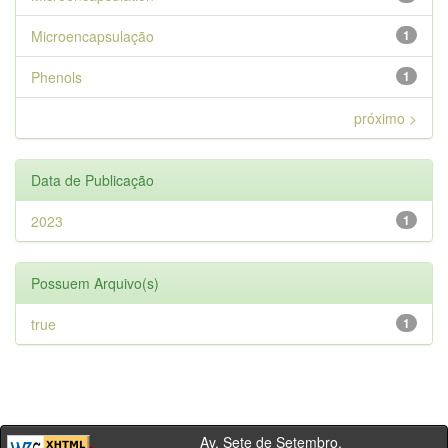
Microencapsulação
1
Phenols
1
próximo >
Data de Publicação
2023
1
Possuem Arquivo(s)
true
1
Av. Sete de Setembro,