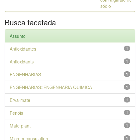
sódio
Busca facetada
Assunto
Antioxidantes
1
Antioxidants
1
ENGENHARIAS
1
ENGENHARIAS::ENGENHARIA QUIMICA
1
Erva-mate
1
Fenóis
1
Mate plant
1
Microencapsulation
1