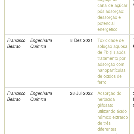
cana-de-açúcar
pós adsorção:
dessorção e
potencial
energético
Francisco
Engenharia
8-Dez-2021
Toxicidade de
Beltrao
Química
solução aquosa
de Pb (II) após
tratamento por
adsorção com
nanopartículas
de óxidos de
ferro
Francisco
Engenharia
28-Jul-2022
Adsorção do
Beltrao
Química
herbicida
glifosato
utilizando ácido
húmico extraído
de três
diferentes