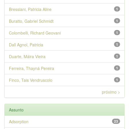
Bressiani, Patricia Aline
1
Buratto, Gabriel Schmidt
1
Colombelli, Richard Geovani
1
Dall Agnol, Patricia
1
Duarte, Máira Vieira
1
Ferreira, Thayná Pereira
1
Finco, Tais Vendruscolo
1
próximo >
Assunto
Adsorption
23