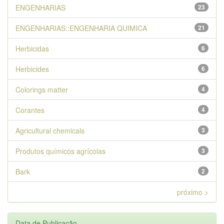
ENGENHARIAS
23
ENGENHARIAS::ENGENHARIA QUIMICA
21
Herbicidas
6
Herbicides
6
Colorings matter
4
Corantes
4
Agricultural chemicals
3
Produtos químicos agrícolas
3
Bark
2
próximo >
Data de Publicação