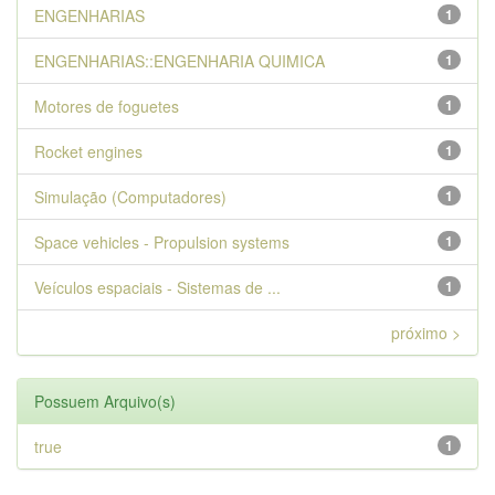
ENGENHARIAS
1
ENGENHARIAS::ENGENHARIA QUIMICA
1
Motores de foguetes
1
Rocket engines
1
Simulação (Computadores)
1
Space vehicles - Propulsion systems
1
Veículos espaciais - Sistemas de ...
1
próximo >
Possuem Arquivo(s)
true
1