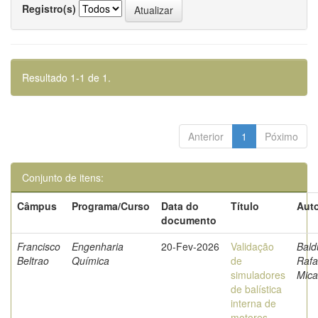
Registro(s)
Resultado 1-1 de 1.
Anterior
1
Póximo
Conjunto de itens:
Câmpus
Programa/Curso
Data do
Título
Auto
documento
Francisco
Engenharia
20-Fev-2026
Validação
Bald
Beltrao
Química
de
Rafa
simuladores
Mica
de balística
interna de
motores-