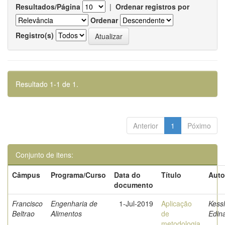
Resultados/Página
|
Ordenar registros por
Ordenar
Registro(s)
Resultado 1-1 de 1.
Anterior
1
Póximo
Conjunto de itens:
Câmpus
Programa/Curso
Data do
Título
Auto
documento
Francisco
Engenharia de
1-Jul-2019
Aplicação
Kessl
Beltrao
Alimentos
de
Edin
metodologia