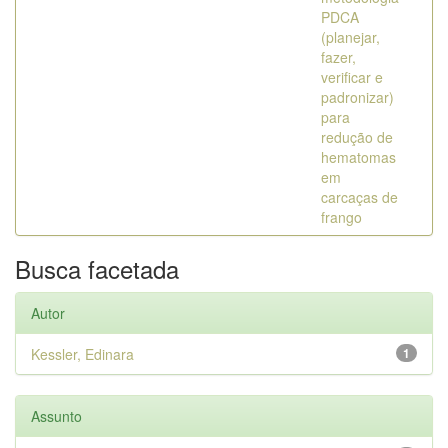
PDCA
(planejar,
fazer,
verificar e
padronizar)
para
redução de
hematomas
em
carcaças de
frango
Busca facetada
Autor
Kessler, Edinara
1
Assunto