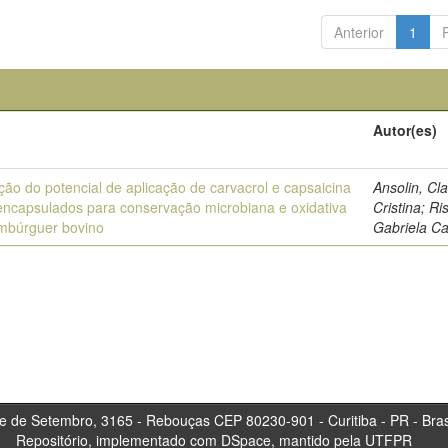
Anterior
1
o
Autor(es)
ção do potencial de aplicação de carvacrol e capsaicina
Ansolin, Cl
encapsulados para conservação microbiana e oxidativa
Cristina; Ris
mbúrguer bovino
Gabriela C
tembro, 3165 - Rebouças CEP 80230-901 - Curitiba 
Repositório, implementado com DSpace, mantido pela UTFPR