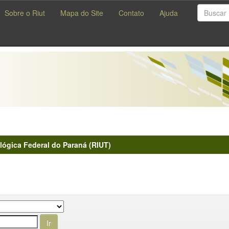
Sobre o Riut
Mapa do Site
Contato
Ajuda
lógica Federal do Paraná (RIUT)