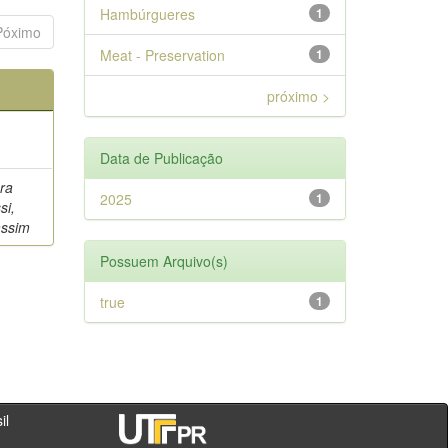
Hambúrgueres
1
Póximo
Meat - Preservation
1
próximo >
Data de Publicação
ara
2025
1
si,
assim
Possuem Arquivo(s)
true
1
- PR - Brasil