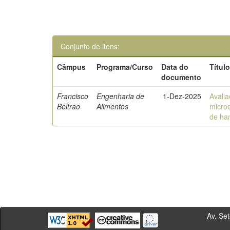
Conjunto de itens:
Câmpus
Programa/Curso
Data do
Títul
documento
Francisco
Engenharia de
1-Dez-2025
Avalia
Beltrao
Alimentos
micro
de ha
Av. Sete de Se