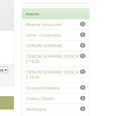
Assunto
Bioactive compounds
1
Carne - Conservação
1
CIENCIAS AGRARIAS
1
CIENCIAS AGRARIAS::CIENCIA
1
E TECN...
CIENCIAS AGRARIAS::CIENCIA
1
E TECN...
Compostos bioativos
1
Cookery (Gelatin)
1
Hamburgers
1