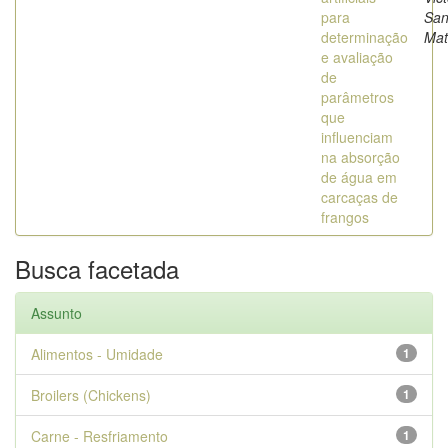
para
San
determinação
Mat
e avaliação
de
parâmetros
que
influenciam
na absorção
de água em
carcaças de
frangos
Busca facetada
Assunto
Alimentos - Umidade
1
Broilers (Chickens)
1
Carne - Resfriamento
1