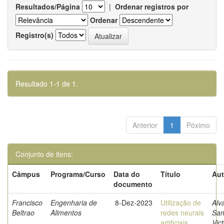
Resultados/Página
|
Ordenar registros por
Ordenar
Registro(s)
Resultado 1-1 de 1.
Anterior
1
Póximo
Conjunto de itens:
Câmpus
Programa/Curso
Data do
Título
Aut
documento
Francisco
Engenharia de
8-Dez-2023
Utilização de
Alv
Beltrao
Alimentos
redes neurais
Sam
artificiais
Vict