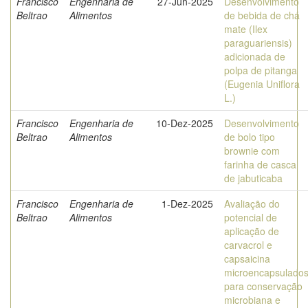
Francisco
Engenharia de
27-Jun-2025
Desenvolvimento
Beltrao
Alimentos
de bebida de chá
mate (Ilex
paraguariensis)
adicionada de
polpa de pitanga
(Eugenia Uniflora
L.)
Francisco
Engenharia de
10-Dez-2025
Desenvolvimento
Beltrao
Alimentos
de bolo tipo
brownie com
farinha de casca
de jabuticaba
Francisco
Engenharia de
1-Dez-2025
Avaliação do
Beltrao
Alimentos
potencial de
aplicação de
carvacrol e
capsaicina
microencapsulado
para conservação
microbiana e