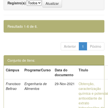
Registro(s)
Resultado 1-6 de 6.
Anterior
1
Póximo
Conjunto de itens:
Câmpus
Programa/Curso
Data do
Título
documento
Francisco
Engenharia de
29-Nov-2021
Obtenção,
Beltrao
Alimentos
caracterização
química e potencia
antioxidante de
extrato
hidroalcoólico de