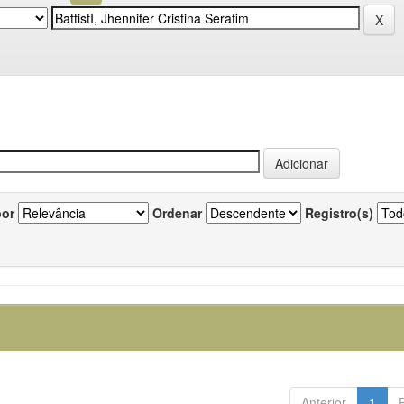
por
Ordenar
Registro(s)
Anterior
1