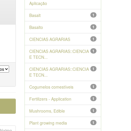
Aplicação
Basalt
1
Basalto
1
CIENCIAS AGRARIAS
1
CIENCIAS AGRARIAS::CIENCIA
1
E TECN...
CIENCIAS AGRARIAS::CIENCIA
1
E TECN...
Cogumelos comestíveis
1
Fertilizers - Application
1
Mushrooms, Edible
1
Plant growing media
1
Póximo