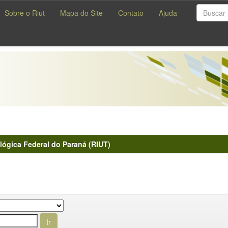
Sobre o Riut
Mapa do Site
Contato
Ajuda
lógica Federal do Paraná (RIUT)