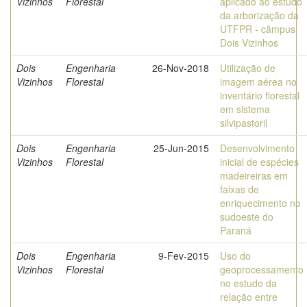
Vizinhos
Florestal
aplicado ao estudo
da arborização da
UTFPR - câmpus
Dois Vizinhos
Dois
Engenharia
26-Nov-2018
Utilização de
Vizinhos
Florestal
imagem aérea no
inventário florestal
em sistema
silvipastoril
Dois
Engenharia
25-Jun-2015
Desenvolvimento
Vizinhos
Florestal
inicial de espécies
madeireiras em
faixas de
enriquecimento no
sudoeste do
Paraná
Dois
Engenharia
9-Fev-2015
Uso do
Vizinhos
Florestal
geoprocessamento
no estudo da
relação entre