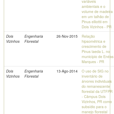
variáveis
ambientais e o
volume de madeira
em um talhão de
Pinus elliottii em
Dois Vizinhos - PR
Dois
Engenharia
26-Nov-2015
Relação
Vizinhos
Florestal
hipsométrica e
crescimento de
Pinus taeda L. no
município de Enéas
Marques - PR
Dois
Engenharia
13-Ago-2014
O uso de SIG no
Vizinhos
Florestal
inventário de
árvores individuais
do remanescente
florestal da UTFPR
- Câmpus Dois
Vizinhos, PR como
subsídio para o
manejo florestal