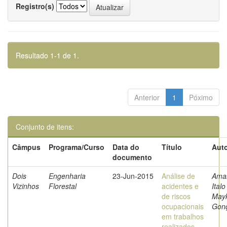
Registro(s)
Resultado 1-1 de 1.
Anterior
1
Póximo
Conjunto de itens:
Câmpus
Programa/Curso
Data do
Título
Auto
documento
Dois
Engenharia
23-Jun-2015
Análise de
Amar
Vizinhos
Florestal
acidentes e
Italo
de riscos
May
ocupacionais
Gonç
em trabalhos
realizados