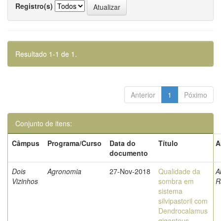
Registro(s)
Resultado 1-1 de 1.
Anterior
1
Póximo
Conjunto de itens:
Câmpus
Programa/Curso
Data do
Título
A
documento
Dois
Agronomia
27-Nov-2018
Qualidade da
A
Vizinhos
sombra em
R
sistema
silvipastoril com
Dendrocalamus
giganteus