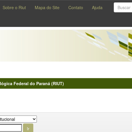
Sobre o Riut
Mapa do Site
Contato
Ajuda
lógica Federal do Paraná (RIUT)