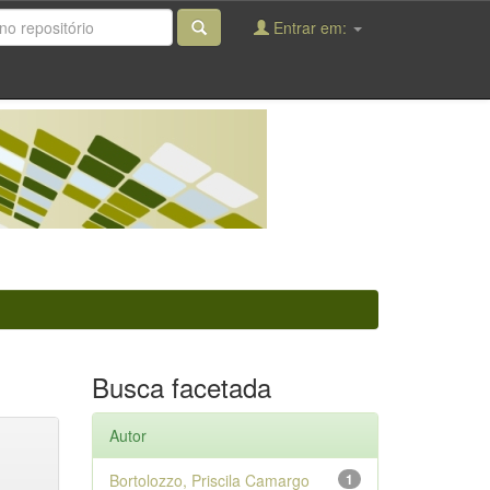
Entrar em:
Busca facetada
Autor
Bortolozzo, Priscila Camargo
1