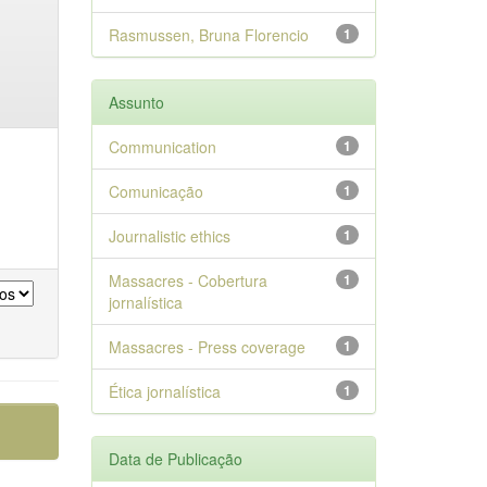
Rasmussen, Bruna Florencio
1
Assunto
Communication
1
Comunicação
1
Journalistic ethics
1
Massacres - Cobertura
1
jornalística
Massacres - Press coverage
1
Ética jornalística
1
Data de Publicação