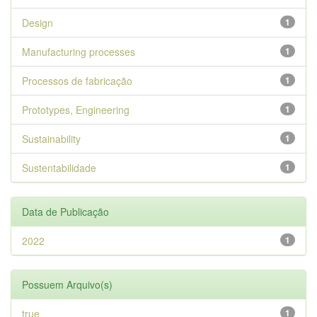
Design
1
Manufacturing processes
1
Processos de fabricação
1
Prototypes, Engineering
1
Sustainability
1
Sustentabilidade
1
Data de Publicação
2022
1
Possuem Arquivo(s)
true
1