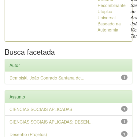
Recombinante
Sa
Utópico-
de 
Universal
Ara
Baseado na
Jo
Autonomia
Vic
Tar
Busca facetada
Autor
Dembiski, João Conrado Santana de...
1
Assunto
CIENCIAS SOCIAIS APLICADAS
1
CIENCIAS SOCIAIS APLICADAS::DESEN...
1
Desenho (Projetos)
1