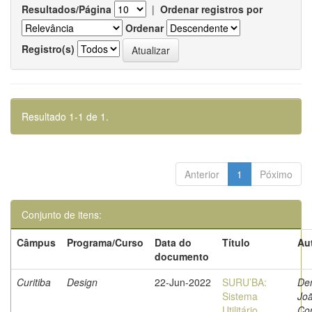
Resultados/Página
|
Ordenar registros por
Ordenar
Registro(s)
Resultado 1-1 de 1.
Anterior
1
Póximo
Conjunto de itens:
Câmpus
Programa/Curso
Data do
Título
Au
documento
Curitiba
Design
22-Jun-2022
SURU’BA:
Dem
Sistema
Jo
Utilitário
Co