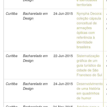
territoriais
Curitiba
Bacharelado em
24-Jun-2015
Nympha Decora:
Design
coleção cápsula
conceitual de
armações
ópticas com
referência à
identidade
brasileira
Curitiba
Bacharelado em
22-Jun-2015
Sistematização
Design
gráfica de um
guia turístico da
cidade de São
Francisco do Sul
Curitiba
Bacharelado em
24-Jun-2015
Desenvolvimento
Design
de uma história
em quadrinhos
de humor
Curitiba
Bacharelado em
24-Nov-2015
Artefato para o