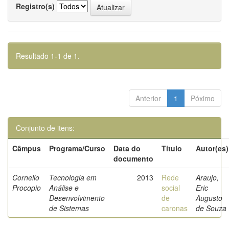
Registro(s)
Resultado 1-1 de 1.
Anterior
1
Póximo
Conjunto de itens:
Câmpus
Programa/Curso
Data do
Título
Autor(es)
documento
Cornelio
Tecnologia em
2013
Rede
Araujo,
Procopio
Análise e
social
Eric
Desenvolvimento
de
Augusto
de Sistemas
caronas
de Souza