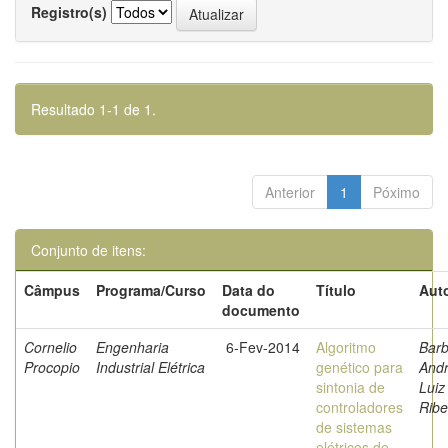
Registro(s)
Resultado 1-1 de 1.
Anterior
1
Póximo
Conjunto de itens:
Câmpus
Programa/Curso
Data do
Título
Auto
documento
Cornelio
Engenharia
6-Fev-2014
Algoritmo
Barb
Procopio
Industrial Elétrica
genético para
And
sintonia de
Luiz
controladores
Ribe
de sistemas
elétricos de