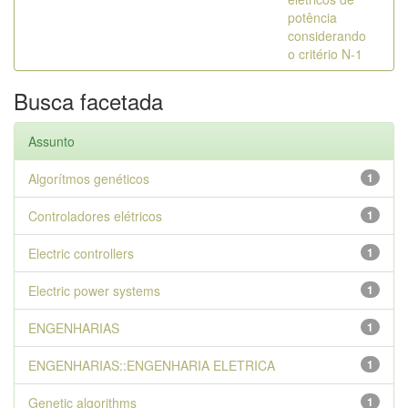
potência
considerando
o critério N-1
Busca facetada
Assunto
Algorítmos genéticos
1
Controladores elétricos
1
Electric controllers
1
Electric power systems
1
ENGENHARIAS
1
ENGENHARIAS::ENGENHARIA ELETRICA
1
Genetic algorithms
1