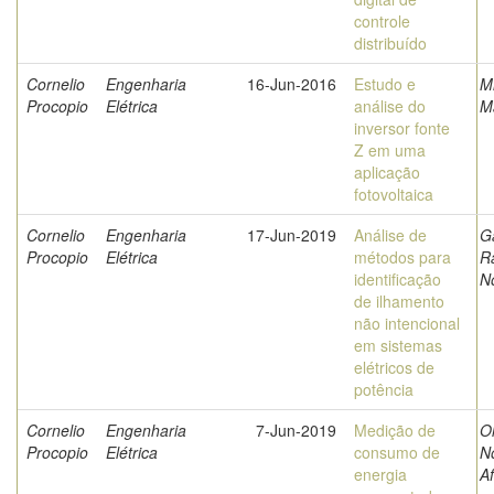
controle
distribuído
Cornelio
Engenharia
16-Jun-2016
Estudo e
M
Procopio
Elétrica
análise do
M
inversor fonte
Z em uma
aplicação
fotovoltaica
Cornelio
Engenharia
17-Jun-2019
Análise de
G
Procopio
Elétrica
métodos para
R
identificação
N
de ilhamento
não intencional
em sistemas
elétricos de
potência
Cornelio
Engenharia
7-Jun-2019
Medição de
Ol
Procopio
Elétrica
consumo de
N
energia
A