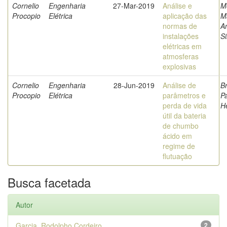
Cornelio
Engenharia
27-Mar-2019
Análise e
M
Procopio
Elétrica
aplicação das
Ma
normas de
A
instalações
Si
elétricas em
atmosferas
explosivas
Cornelio
Engenharia
28-Jun-2019
Análise de
B
Procopio
Elétrica
parâmetros e
P
perda de vida
H
útil da bateria
de chumbo
ácido em
regime de
flutuação
Busca facetada
Autor
Garcia, Rodolpho Cordeiro
2