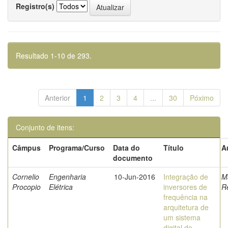
Registro(s)
Resultado 1-10 de 293.
Anterior
1
2
3
4
...
30
Póximo
Conjunto de itens:
Câmpus
Programa/Curso
Data do
Título
A
documento
Cornelio
Engenharia
10-Jun-2016
Integração de
M
Procopio
Elétrica
inversores de
R
frequência na
arquitetura de
um sistema
digital de