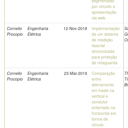
segmentado
por circuito e
apresentação
via web
Cornelio
Engenharia
12-Nov-2018
Implementação
S
Procopio
Elétrica
de um sistema
G
de medição
Ol
fasorial
sincronizada
para proteção
de retaguarda
Cornelio
Engenharia
23-Mai-2019
Comparação
T
Procopio
Elétrica
entre
T
aterramento
Br
em haste na
vertical e
condutor
enterrado na
horizontal em
forma de
círculo