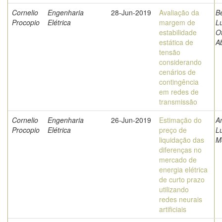
Cornelio
Engenharia
28-Jun-2019
Avaliação da
Be
Procopio
Elétrica
margem de
L
estabilidade
O
estática de
A
tensão
considerando
cenários de
contingência
em redes de
transmissão
Cornelio
Engenharia
26-Jun-2019
Estimação do
A
Procopio
Elétrica
preço de
L
liquidação das
M
diferenças no
mercado de
energia elétrica
de curto prazo
utilizando
redes neurais
artificiais