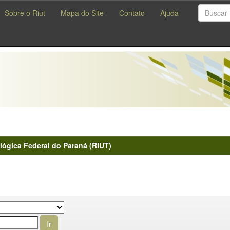
Sobre o Riut
Mapa do Site
Contato
Ajuda
lógica Federal do Paraná (RIUT)