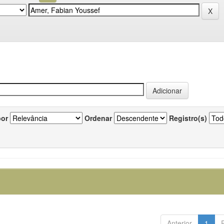
por
Ordenar
Registro(s)
Anterior
1