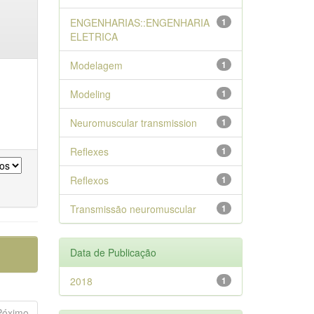
ENGENHARIAS::ENGENHARIA
1
ELETRICA
Modelagem
1
Modeling
1
Neuromuscular transmission
1
Reflexes
1
Reflexos
1
Transmissão neuromuscular
1
Data de Publicação
2018
1
Póximo