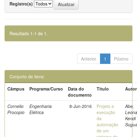
Registro(s)
Resultado 1-1 de 1.
Anterior
1
Póximo
Conjunto de itens:
Câmpus
Programa/Curso
Data do
Título
Autor
documento
Cornelio
Engenharia
8-Jun-2016
Projeto e
Abe,
Procopio
Elétrica
execução
Leona
da
Kendi
automação
Sugu
de um
sistema de