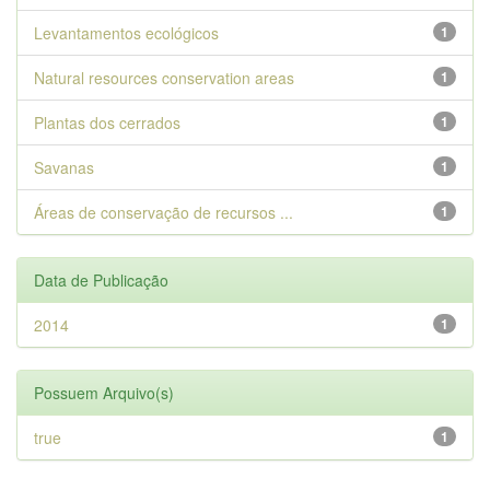
Levantamentos ecológicos
1
Natural resources conservation areas
1
Plantas dos cerrados
1
Savanas
1
Áreas de conservação de recursos ...
1
Data de Publicação
2014
1
Possuem Arquivo(s)
true
1