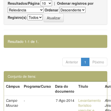
Resultados/Página
|
Ordenar registros por
Ordenar
Registro(s)
Resultado 1-1 de 1.
Anterior
1
Póximo
Conjunto de itens:
Câmpus
Programa/Curso
Data do
Título
Aut
documento
Campo
-
7-Ago-2014
Levantamento
Alm
Mourao
florístico
Jés
vascular e
Ali