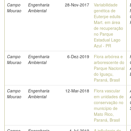
Campo
Engenharia
28-Nov-2017
Variabilidade
Mourao
Ambiental
genética de
Euterpe edulis
Mart. em área
de recuperação
no Parque
Estadual Lago
Azul - PR
Campo
Engenharia
6-Dez-2019
Flora arbórea e
Mourao
Ambiental
arborescente do
Parque Nacional
do Iguaçu,
Paraná, Brasil
Campo
Engenharia
12-Mar-2018
Flora vascular
Mourao
Ambiental
em unidades de
conservação no
município de
Mato Rico,
Paraná, Brasil
Campo
Engenharia
4-Jul-2019
A influência da