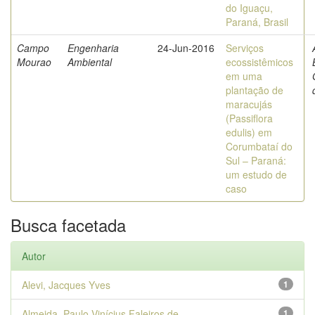
do Iguaçu,
Paraná, Brasil
Campo
Engenharia
24-Jun-2016
Serviços
Mourao
Ambiental
ecossistêmicos
em uma
plantação de
maracujás
(Passiflora
edulis) em
Corumbataí do
Sul – Paraná:
um estudo de
caso
Busca facetada
Autor
Alevi, Jacques Yves
1
Almeida, Paulo Vinícius Faleiros de
1