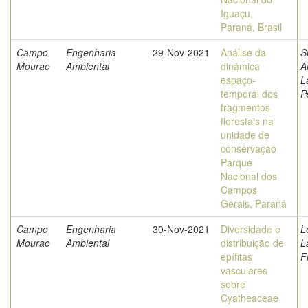
Iguaçu,
Paraná, Brasil
Campo
Engenharia
29-Nov-2021
Análise da
S
Mourao
Ambiental
dinâmica
A
espaço-
L
temporal dos
P
fragmentos
florestais na
unidade de
conservação
Parque
Nacional dos
Campos
Gerais, Paraná
Campo
Engenharia
30-Nov-2021
Diversidade e
L
Mourao
Ambiental
distribuição de
L
epífitas
F
vasculares
sobre
Cyatheaceae