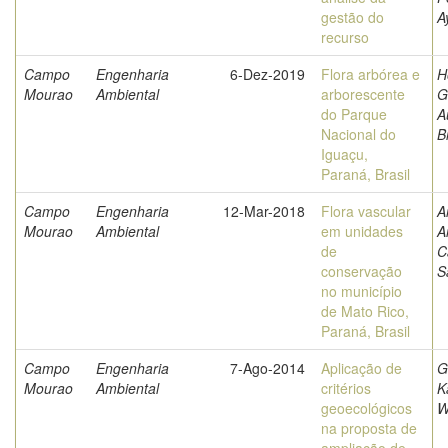
gestão do
A
recurso
Campo
Engenharia
6-Dez-2019
Flora arbórea e
H
Mourao
Ambiental
arborescente
G
do Parque
A
Nacional do
B
Iguaçu,
Paraná, Brasil
Campo
Engenharia
12-Mar-2018
Flora vascular
A
Mourao
Ambiental
em unidades
A
de
C
conservação
S
no município
de Mato Rico,
Paraná, Brasil
Campo
Engenharia
7-Ago-2014
Aplicação de
G
Mourao
Ambiental
critérios
K
geoecológicos
W
na proposta de