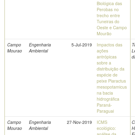
Biológica das
Perobas no
trecho entre
Tuneiras do
Oeste e Campo
Mourão
Campo
Engenharia
5-Jul-2019
Impactos das
T
Mourao
Ambiental
ações
L
antrópicas
d
sobre a
distribuição da
espécie de
peixe Piaractus
mesopotamicus
na bacia
hidrográfica
Paraná-
Paraguai
Campo
Engenharia
27-Nov-2019
ICMS
C
Mourao
Ambiental
ecológico:
H
análise da
F