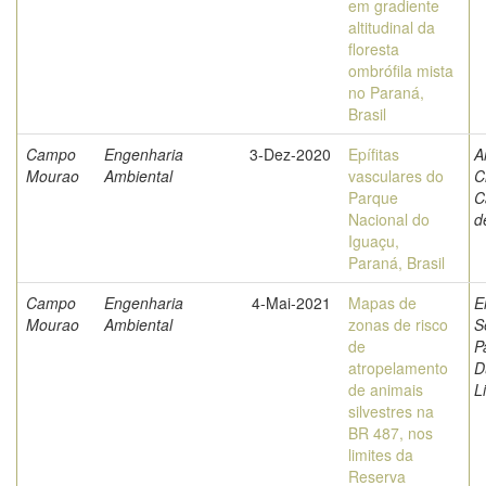
em gradiente
altitudinal da
floresta
ombrófila mista
no Paraná,
Brasil
Campo
Engenharia
3-Dez-2020
Epífitas
A
Mourao
Ambiental
vasculares do
C
Parque
C
Nacional do
d
Iguaçu,
Paraná, Brasil
Campo
Engenharia
4-Mai-2021
Mapas de
E
Mourao
Ambiental
zonas de risco
S
de
P
atropelamento
D
de animais
L
silvestres na
BR 487, nos
limites da
Reserva