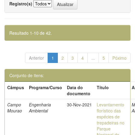
Registro(s)
Resultado 1-10 de 42.
Anterior
1
2
3
4
...
5
Póximo
Conjunto de itens:
Câmpus
Programa/Curso
Data do
Título
A
documento
Campo
Engenharia
30-Nov-2021
Levantamento
M
Mourao
Ambiental
florístico das
A
espécies de
trepadeiras no
Parque
Nacional do