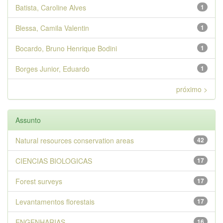
Batista, Caroline Alves
1
Blessa, Camila Valentin
1
Bocardo, Bruno Henrique Bodini
1
Borges Junior, Eduardo
1
próximo >
Assunto
Natural resources conservation areas
42
CIENCIAS BIOLOGICAS
17
Forest surveys
17
Levantamentos florestais
17
ENGENHARIAS
16