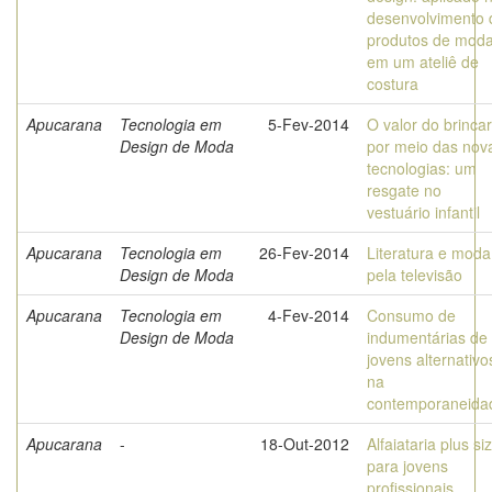
desenvolvimento 
produtos de mod
em um ateliê de
costura
Apucarana
Tecnologia em
5-Fev-2014
O valor do brincar
Design de Moda
por meio das nov
tecnologias: um
resgate no
vestuário infantil
Apucarana
Tecnologia em
26-Fev-2014
Literatura e moda
Design de Moda
pela televisão
Apucarana
Tecnologia em
4-Fev-2014
Consumo de
Design de Moda
indumentárias de
jovens alternativo
na
contemporaneida
Apucarana
-
18-Out-2012
Alfaiataria plus si
para jovens
profissionais