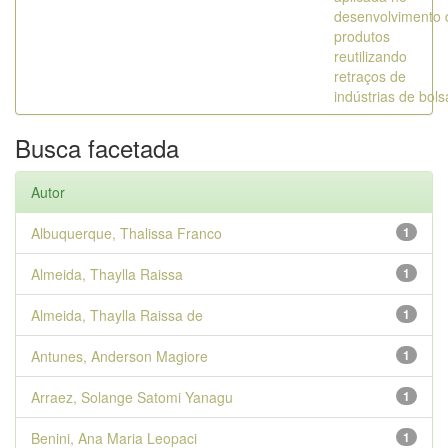
desenvolvimento 
produtos
reutilizando
retraços de
indústrias de bols
Busca facetada
Autor
Albuquerque, Thalissa Franco
1
Almeida, Thaylla Raissa
1
Almeida, Thaylla Raissa de
1
Antunes, Anderson Magiore
1
Arraez, Solange Satomi Yanagu
1
Benini, Ana Maria Leopaci
1