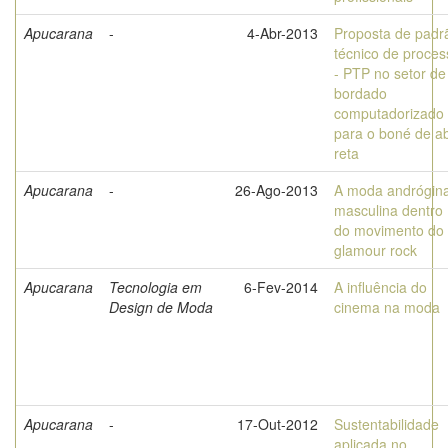
Apucarana
-
4-Abr-2013
Proposta de padr
técnico de proces
- PTP no setor de
bordado
computadorizado
para o boné de a
reta
Apucarana
-
26-Ago-2013
A moda andrógin
masculina dentro
do movimento do
glamour rock
Apucarana
Tecnologia em
6-Fev-2014
A influência do
Design de Moda
cinema na moda
Apucarana
-
17-Out-2012
Sustentabilidade
aplicada no