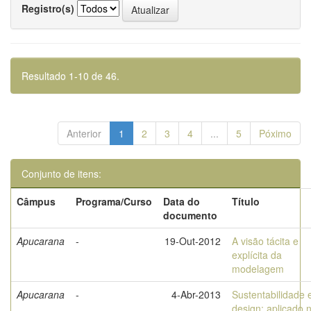
Registro(s)
Resultado 1-10 de 46.
Anterior
1
2
3
4
...
5
Póximo
Conjunto de itens:
Câmpus
Programa/Curso
Data do
Título
documento
Apucarana
-
19-Out-2012
A visão tácita e
explícita da
modelagem
Apucarana
-
4-Abr-2013
Sustentabilidade 
design: aplicado 