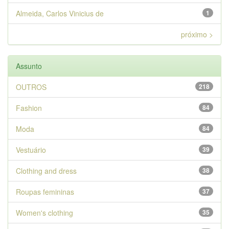
Almeida, Carlos Vinicius de
1
próximo >
Assunto
OUTROS
218
Fashion
84
Moda
84
Vestuário
39
Clothing and dress
38
Roupas femininas
37
Women's clothing
35