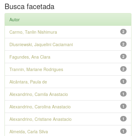
Busca facetada
Autor
Carmo, Tanlin Nishimura
2
Dlusniewski, Jaquelini Caciamani
2
Fagundes, Ana Clara
2
Trannin, Mariane Rodrigues
2
Alcântara, Paula de
1
Alexandrino, Camila Anastacio
1
Alexandrino, Carolina Anastacio
1
Alexandrino, Cristiane Anastacio
1
Almeida, Carla Silva
1