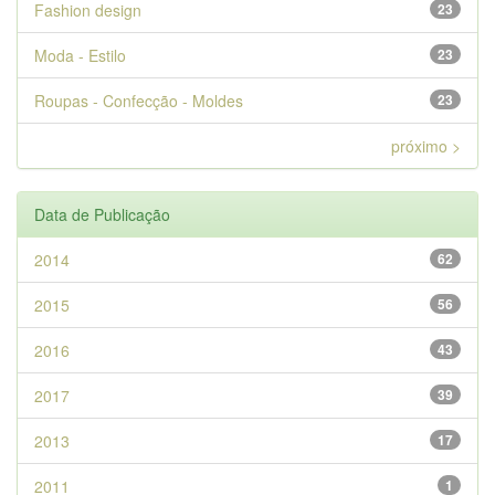
Fashion design
23
Moda - Estilo
23
Roupas - Confecção - Moldes
23
próximo >
Data de Publicação
2014
62
2015
56
2016
43
2017
39
2013
17
2011
1