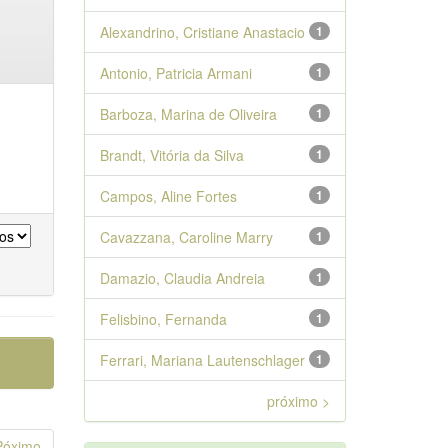
Alexandrino, Cristiane Anastacio
1
Antonio, Patricia Armani
1
Barboza, Marina de Oliveira
1
Brandt, Vitória da Silva
1
Campos, Aline Fortes
1
Cavazzana, Caroline Marry
1
Damazio, Claudia Andreia
1
Felisbino, Fernanda
1
Ferrari, Mariana Lautenschlager
1
próximo >
Póximo