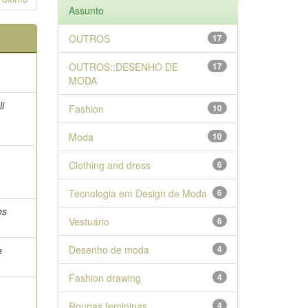
Assunto
OUTROS
17
OUTROS::DESENHO DE
17
MODA
li
Fashion
10
Moda
10
Clothing and dress
6
Tecnologia em Design de Moda
6
os
Vestuário
6
Desenho de moda
4
e
Fashion drawing
4
Roupas femininas
4