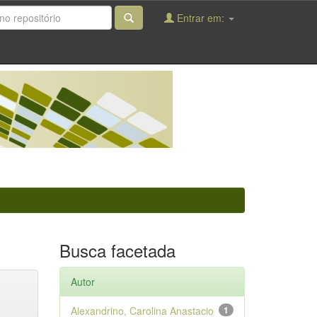
Entrar em:
Busca facetada
Autor
Alexandrino, Carolina Anastacio
1