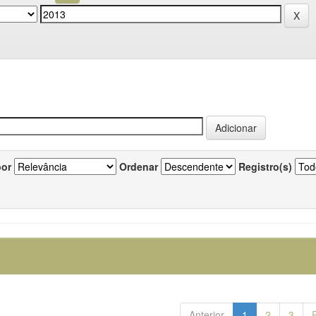
por
Ordenar
Registro(s)
Anterior
1
2
3