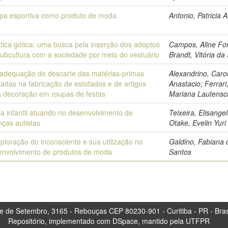
pa esportiva como produto de moda
Antonio, Patricia 
tica gótica: uma busca pela inserção dos adeptos
Campos, Aline For
ubcultura com a sociedade por meio do vestuário
Brandt, Vitória da 
eadequação do descarte das matérias-primas
Alexandrino, Caro
izadas na fabricação de estofados e de artigos
Anastacio; Ferrari
a decoração em roupas de festas
Mariana Lautensc
a infantil atuando no desenvolvimento de
Teixeira, Elisangel
nças autistas
Otake, Evelin Yuri
ploração do inconsciente e sua utilização no
Galdino, Fabiana 
envolvimento de produtos de moda
Santos
tembro, 3165 - Rebouças CEP 80230-901 - Curitiba 
Repositório, implementado com DSpace, mantido pela UTFPR