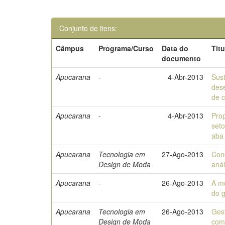
Conjunto de itens:
Câmpus
Programa/Curso
Data do
Títu
documento
Apucarana
-
4-Abr-2013
Sust
des
de 
Apucarana
-
4-Abr-2013
Pro
set
aba 
Apucarana
Tecnologia em
27-Ago-2013
Con
Design de Moda
anál
Apucarana
-
26-Ago-2013
A m
do 
Apucarana
Tecnologia em
26-Ago-2013
Gest
Design de Moda
comp