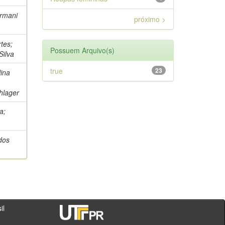
Armani
próximo >
tes;
Possuem Arquivo(s)
Silva
true
23
lina
,
hlager
a;
dos
- PR - Brasil