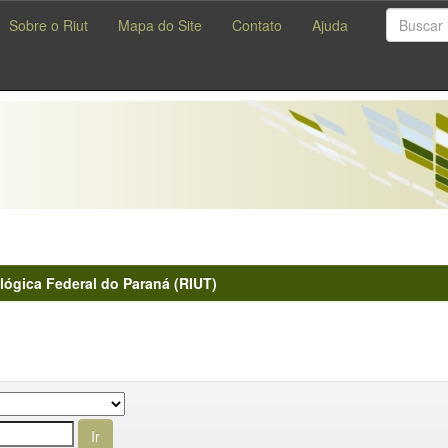
Sobre o Riut
Mapa do Site
Contato
Ajuda
lógica Federal do Paraná (RIUT)