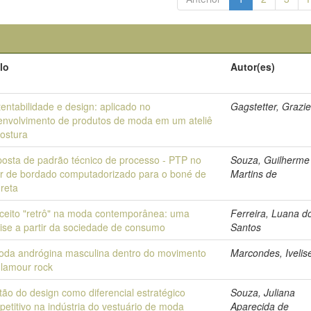
lo
Autor(es)
entabilidade e design: aplicado no
Gagstetter, Grazie
envolvimento de produtos de moda em um ateliê
costura
posta de padrão técnico de processo - PTP no
Souza, Guilherme
or de bordado computadorizado para o boné de
Martins de
reta
ceito "retrô" na moda contemporânea: uma
Ferreira, Luana d
ise a partir da sociedade de consumo
Santos
oda andrógina masculina dentro do movimento
Marcondes, Ivelis
glamour rock
ão do design como diferencial estratégico
Souza, Juliana
etitivo na indústria do vestuário de moda
Aparecida de