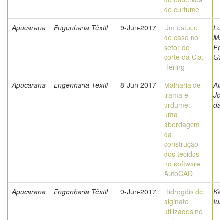
de curtume
Apucarana
Engenharia Têxtil
9-Jun-2017
Um estudo
Le
de caso no
M
setor do
Fe
corte da Cia.
Ga
Hering
Apucarana
Engenharia Têxtil
8-Jun-2017
Malharia de
Al
trama e
J
urdume:
da
uma
abordagem
da
construção
dos tecidos
no software
AutoCAD
Apucarana
Engenharia Têxtil
9-Jun-2017
Hidrogéis de
K
alginato
Iu
utilizados no