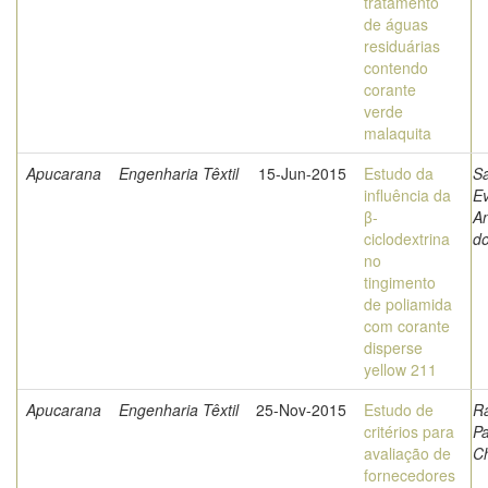
tratamento
de águas
residuárias
contendo
corante
verde
malaquita
Apucarana
Engenharia Têxtil
15-Jun-2015
Estudo da
Sa
influência da
Ev
β-
An
ciclodextrina
d
no
tingimento
de poliamida
com corante
disperse
yellow 211
Apucarana
Engenharia Têxtil
25-Nov-2015
Estudo de
Ra
critérios para
P
avaliação de
Ch
fornecedores