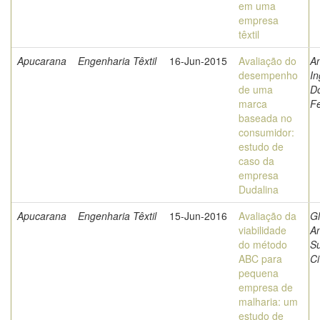
em uma
empresa
têxtil
Apucarana
Engenharia Têxtil
16-Jun-2015
Avaliação do
A
desempenho
In
de uma
D
marca
Fe
baseada no
consumidor:
estudo de
caso da
empresa
Dudalina
Apucarana
Engenharia Têxtil
15-Jun-2016
Avaliação da
Gl
viabilidade
An
do método
S
ABC para
Ci
pequena
empresa de
malharia: um
estudo de