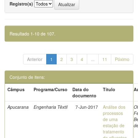
Registro(s)
Resultado 1-10 de 107.
Anterior
1
2
3
4
...
11
Póximo
Conjunto de itens:
Câmpus
Programa/Curso
Data do
Título
A
documento
Apucarana
Engenharia Têxtil
7-Jun-2017
Análise dos
Ol
processos
F
de uma
Be
estação de
d
tratamento
de efluentes