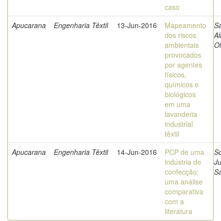
caso
Apucarana
Engenharia Têxtil
13-Jun-2016
Mapeamento
Sa
dos riscos
Al
ambientais
Ol
provocados
por agentes
físicos,
químicos e
biológicos
em uma
lavanderia
industrial
têxtil
Apucarana
Engenharia Têxtil
14-Jun-2016
PCP de uma
Sc
indústria de
Ju
confecção:
S
uma análise
comparativa
com a
literatura