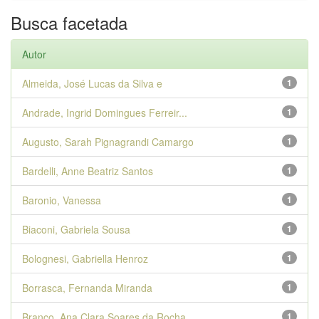
Busca facetada
Autor
Almeida, José Lucas da Silva e
1
Andrade, Ingrid Domingues Ferreir...
1
Augusto, Sarah Pignagrandi Camargo
1
Bardelli, Anne Beatriz Santos
1
Baronio, Vanessa
1
Biaconi, Gabriela Sousa
1
Bolognesi, Gabriella Henroz
1
Borrasca, Fernanda Miranda
1
Branco, Ana Clara Soares da Rocha
1