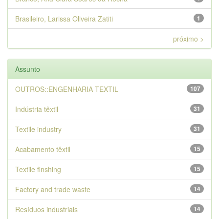
Brasileiro, Larissa Oliveira Zatiti
1
próximo >
Assunto
OUTROS::ENGENHARIA TEXTIL
107
Indústria têxtil
31
Textile industry
31
Acabamento têxtil
15
Textile finshing
15
Factory and trade waste
14
Resíduos industriais
14