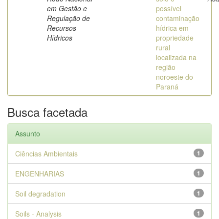
em Gestão e
possível
Regulação de
contaminação
Recursos
hídrica em
Hídricos
propriedade
rural
localizada na
região
noroeste do
Paraná
Busca facetada
Assunto
Ciências Ambientais
1
ENGENHARIAS
1
Soil degradation
1
Soils - Analysis
1