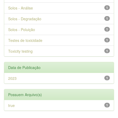
Solos - Análise
1
Solos - Degradação
1
Solos - Poluição
1
Testes de toxicidade
1
Toxicity testing
1
Data de Publicação
2023
1
Possuem Arquivo(s)
true
1