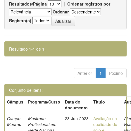
Resultados/Página
|
Ordenar registros por
Ordenar
Registro(s)
Resultado 1-1 de 1.
Anterior
1
Póximo
Conjunto de itens:
Câmpus
Programa/Curso
Data do
Título
Aut
documento
Campo
Mestrado
23-Jun-2023
Avaliação da
Alm
Mourao
Profissional em
qualidade do
Ros
Rede Nacional
solo e
Rui