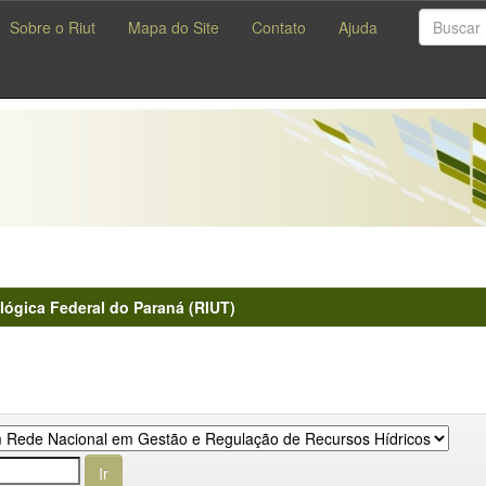
Sobre o Riut
Mapa do Site
Contato
Ajuda
lógica Federal do Paraná (RIUT)