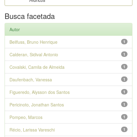
Hídricos
Busca facetada
Autor
Beilfuss, Bruno Henrique
1
Calderan, Sidival Antonio
1
Covalski, Camila de Almeida
1
Daufenbach, Vanessa
1
Figueredo, Alysson dos Santos
1
Pericinoto, Jonathan Santos
1
Pompeo, Marcos
1
Récio, Larissa Vareschi
1