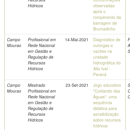
Hídricos
observadas
após o
rompimento da
barragem de
Brumadinho
Campo
Profissional em
14-Mai-2021
Diagnóstico de
F
Mourao
Rede Nacional
outorgas e
A
em Gestão e
vazões na
S
Regulação de
unidade
Recursos
hidrográfica do
Hídricos
Alto Ivaí -
Paraná
Campo
Mestrado
23-Set-2021
Jogo educativo
S
Mourao
Profissional em
"Cuidando das
C
Rede Nacional
Águas": uma
O
em Gestão e
sequência
Regulação de
didática para
Recursos
sensibilização
Hídricos
sobre recursos
hídricos