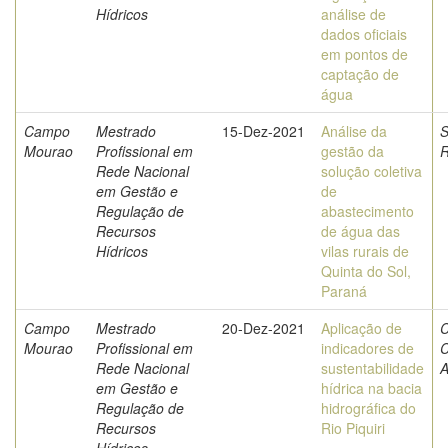
Hídricos
análise de
dados oficiais
em pontos de
captação de
água
Campo
Mestrado
15-Dez-2021
Análise da
S
Mourao
Profissional em
gestão da
R
Rede Nacional
solução coletiva
em Gestão e
de
Regulação de
abastecimento
Recursos
de água das
Hídricos
vilas rurais de
Quinta do Sol,
Paraná
Campo
Mestrado
20-Dez-2021
Aplicação de
C
Mourao
Profissional em
indicadores de
C
Rede Nacional
sustentabilidade
A
em Gestão e
hídrica na bacia
Regulação de
hidrográfica do
Recursos
Rio Piquiri