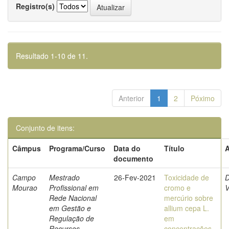
Registro(s)
Resultado 1-10 de 11.
Anterior
1
2
Póximo
Conjunto de itens:
Câmpus
Programa/Curso
Data do
Título
A
documento
Campo
Mestrado
26-Fev-2021
Toxicidade de
D
Mourao
Profissional em
cromo e
V
Rede Nacional
mercúrio sobre
em Gestão e
allium cepa L.
Regulação de
em
Recursos
concentrações