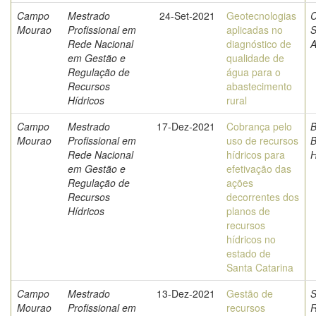
Campo
Mestrado
24-Set-2021
Geotecnologias
C
Mourao
Profissional em
aplicadas no
S
Rede Nacional
diagnóstico de
A
em Gestão e
qualidade de
Regulação de
água para o
Recursos
abastecimento
Hídricos
rural
Campo
Mestrado
17-Dez-2021
Cobrança pelo
B
Mourao
Profissional em
uso de recursos
B
Rede Nacional
hídricos para
H
em Gestão e
efetivação das
Regulação de
ações
Recursos
decorrentes dos
Hídricos
planos de
recursos
hídricos no
estado de
Santa Catarina
Campo
Mestrado
13-Dez-2021
Gestão de
S
Mourao
Profissional em
recursos
R