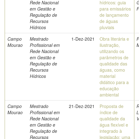
Rede Nacional
hídricos: guia
G
em Gestão e
para emissários
F
Regulação de
de lançamento
Recursos
de águas
Hídricos
pluviais
Campo
Mestrado
1-Dez-2021
Obra literária e
Mourao
Profissional em
ilustração,
M
Rede Nacional
utilizando os
em Gestão e
parâmetros de
Regulação de
qualidade das
Recursos
águas, como
Hídricos
material
didático para a
educação
ambiental
Campo
Mestrado
21-Dez-2021
Proposta de
R
Mourao
Profissional em
índice de
L
Rede Nacional
qualidade da
V
em Gestão e
água flexível e
Regulação de
integrado à
Recursos
legislação: uma