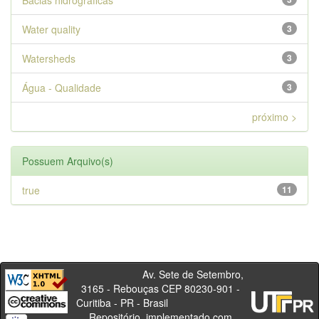
Bacias hidrográficas
Water quality
3
Watersheds
3
Água - Qualidade
3
próximo >
Possuem Arquivo(s)
true
11
Av. Sete de Setembro,
3165 - Rebouças CEP 80230-901 -
Curitiba - PR - Brasil
Repositório, implementado com