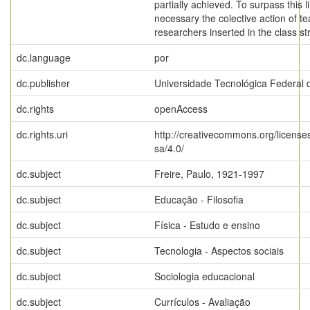
partially achieved. To surpass this li
necessary the colective action of t
researchers inserted in the class st
dc.language
por
dc.publisher
Universidade Tecnológica Federal 
dc.rights
openAccess
dc.rights.uri
http://creativecommons.org/license
sa/4.0/
dc.subject
Freire, Paulo, 1921-1997
dc.subject
Educação - Filosofia
dc.subject
Física - Estudo e ensino
dc.subject
Tecnologia - Aspectos sociais
dc.subject
Sociologia educacional
dc.subject
Currículos - Avaliação