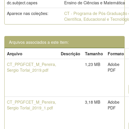
dc.subject.capes
Ensino de Ciências e Matemática
Aparece nas coleções:
CT - Programa de Pós-Graduação
Científica, Educacional e Tecnológi
Arquivos associados a este item:
Arquivo
Descrição
Tamanho
Formato
CT_PPGFCET_M_Pereira,
1,23 MB
Adobe
Sergio Torlai_2019.pdf
PDF
CT_PPGFCET_M_Pereira,
3,18 MB
Adobe
Sergio Torlai_2019_1.pdf
PDF