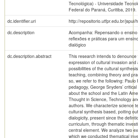
Tecnológica) - Universidade Tecnol
Federal do Paraná, Curitiba, 2019.
dc.identifier.uri
http://repositorio.utfpr.edu.br/jspui
dc.description
Acompanha: Repensando o ensino d
reflexões e práticas para um ensino
dialógico
dc.description.abstract
This research intends to denounce 
expression of cultural invasion an
possibilities of the cultural synthesi
teaching, combining theory and pra
so, we refer to the following: Paulo 
pedagogy, George Snyders’ critical
about the school and the Latin Ame
Thought in Science, Technology an
authors. We characterize science t
cultural synthesis based, poiting out
dialogicity, present since the definti
curriculum, through thematic investi
central element. We analyze two ex
which we conducted thematical inve