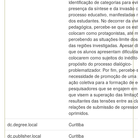
identificação de categorias para ev
presença da síntese e da invasão c
processo educativo, manifestadas 
dos estudantes. No decorrer da viv
pedagógica, percebe-se que os es
colocam como protagonistas, até
percebendo as situações-limite do
das regiões investigadas. Apesar d
que os alunos apresentam dificuld
colocarem como sujeitos do inédito-
propósito do processo dialógico-
problematizador. Por fim, percebe-s
necessidade de promoção de uma
ação coletiva para a formação de 
pesquisadores que se engajem em
que visem a superação das limitaç
resultantes das tensões entre as c
relações de submissão de opresso
oprimidos.
dc.degree.local
Curitiba
dc.publisher.local
Curitiba