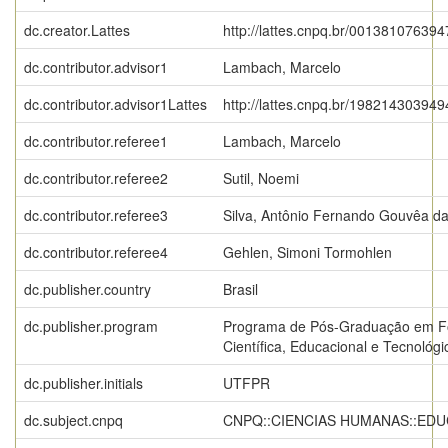
dc.creator.Lattes
http://lattes.cnpq.br/00138107639
dc.contributor.advisor1
Lambach, Marcelo
dc.contributor.advisor1Lattes
http://lattes.cnpq.br/19821430394
dc.contributor.referee1
Lambach, Marcelo
dc.contributor.referee2
Sutil, Noemi
dc.contributor.referee3
Silva, Antônio Fernando Gouvêa d
dc.contributor.referee4
Gehlen, Simoni Tormohlen
dc.publisher.country
Brasil
dc.publisher.program
Programa de Pós-Graduação em 
Científica, Educacional e Tecnológi
dc.publisher.initials
UTFPR
dc.subject.cnpq
CNPQ::CIENCIAS HUMANAS::ED