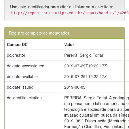
Use este identificador para citar ou linkar para este item:
http://repositorio.utfpr.edu.br/jspui/handle/1/4263
Registro completo de metadados
Campo DC
Valor
dc.creator
Pereira, Sergio Torlai
dc.date.accessioned
2019-07-29T19:22:17Z
dc.date.available
2019-07-29T19:22:17Z
dc.date.issued
2019-06-03
dc.identifier.citation
PEREIRA, Sergio Torlai. A pedagogi
e o pensamento latino americano e
tecnologia e sociedade para a sup
invasão cultural em busca da síntes
2019. 98 f. Dissertação (Mestrado
Formação Científica, Educacional e