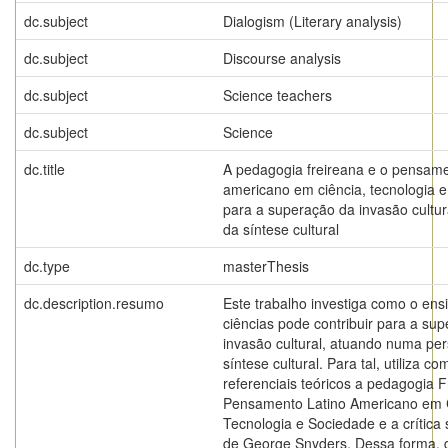
dc.subject
Dialogism (Literary analysis)
dc.subject
Discourse analysis
dc.subject
Science teachers
dc.subject
Science
dc.title
A pedagogia freireana e o pensame
americano em ciência, tecnologia 
para a superação da invasão cultu
da síntese cultural
dc.type
masterThesis
dc.description.resumo
Este trabalho investiga como o ens
ciências pode contribuir para a su
invasão cultural, atuando numa per
síntese cultural. Para tal, utiliza co
referenciais teóricos a pedagogia F
Pensamento Latino Americano em C
Tecnologia e Sociedade e a crítica 
de George Snyders. Dessa forma, d