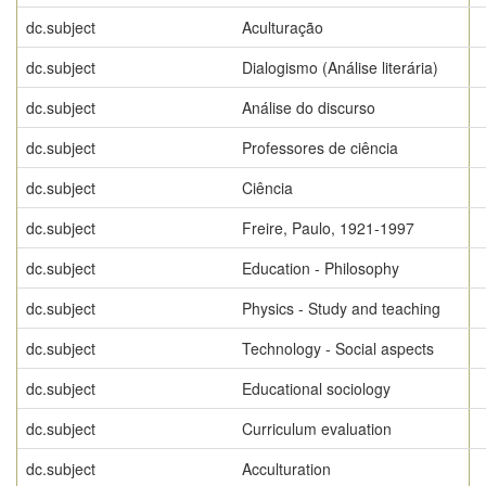
dc.subject
Aculturação
dc.subject
Dialogismo (Análise literária)
dc.subject
Análise do discurso
dc.subject
Professores de ciência
dc.subject
Ciência
dc.subject
Freire, Paulo, 1921-1997
dc.subject
Education - Philosophy
dc.subject
Physics - Study and teaching
dc.subject
Technology - Social aspects
dc.subject
Educational sociology
dc.subject
Curriculum evaluation
dc.subject
Acculturation