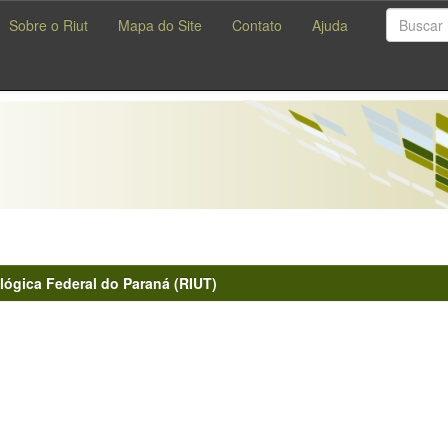
Sobre o Riut
Mapa do Site
Contato
Ajuda
lógica Federal do Paraná (RIUT)