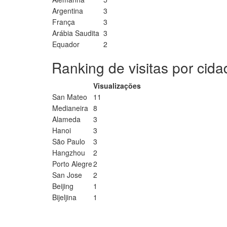
Argentina
3
França
3
Arábia Saudita
3
Equador
2
Ranking de visitas por cid
Visualizações
San Mateo
11
Medianeira
8
Alameda
3
Hanoi
3
São Paulo
3
Hangzhou
2
Porto Alegre
2
San Jose
2
Beijing
1
Bijeljina
1