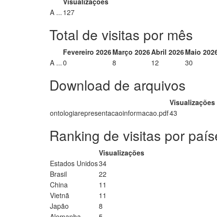
Visualizações
A ...
127
Total de visitas por mês
Fevereiro 2026
Março 2026
Abril 2026
Maio 202
A ...
0
8
12
30
Download de arquivos
Visualizações
ontologiarepresentacaoinformacao.pdf
43
Ranking de visitas por país
Visualizações
Estados Unidos
34
Brasil
22
China
11
Vietnã
11
Japão
8
Alemanha
5