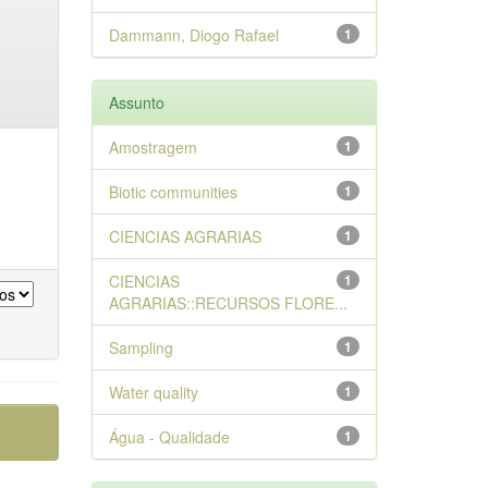
Dammann, Diogo Rafael
1
Assunto
Amostragem
1
Biotic communities
1
CIENCIAS AGRARIAS
1
CIENCIAS
1
AGRARIAS::RECURSOS FLORE...
Sampling
1
Water quality
1
Água - Qualidade
1