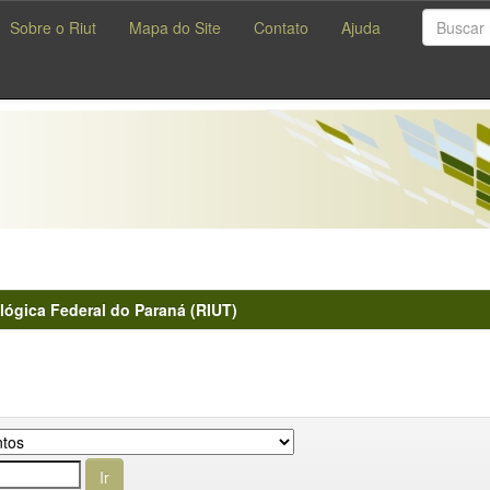
Sobre o Riut
Mapa do Site
Contato
Ajuda
lógica Federal do Paraná (RIUT)