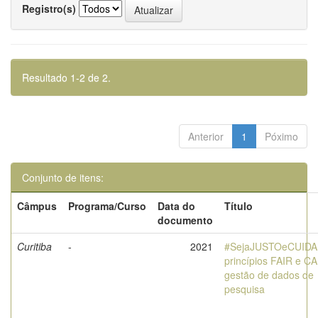
Registro(s)
Resultado 1-2 de 2.
Anterior
1
Póximo
Conjunto de itens:
Câmpus
Programa/Curso
Data do
Título
documento
Curitiba
-
2021
#SejaJUSTOeCUID
princípios FAIR e C
gestão de dados de
pesquisa