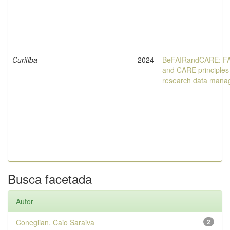
Curitiba
-
2024
BeFAIRandCARE: F
and CARE principles 
research data mana
Busca facetada
Autor
Coneglian, Caio Saraiva
2