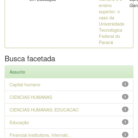
ensino
Garc
superior: o
caso da
Universidade
Tecnológica
Federal do
Paraná
Busca facetada
Assunto
Capital humano
1
CIENCIAS HUMANAS
1
CIENCIAS HUMANAS::EDUCACAO
1
Educação
1
Financial institutions, Internati...
1