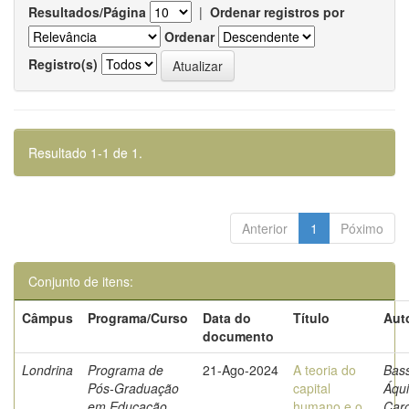
Resultados/Página
|
Ordenar registros por
Ordenar
Registro(s)
Resultado 1-1 de 1.
Anterior
1
Póximo
Conjunto de itens:
Câmpus
Programa/Curso
Data do
Título
Aut
documento
Londrina
Programa de
21-Ago-2024
A teoria do
Bas
Pós-Graduação
capital
Áqui
em Educação
humano e o
Caro