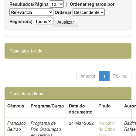
Resultados/Página
|
Ordenar registros por
Ordenar
Registro(s)
Resultado 1-1 de 1.
Anterior
1
Póximo
Conjunto de itens:
Câmpus
Programa/Curso
Data do
Título
Autor
documento
Francisco
Programa de
24-Mar-2022
No pátio
Baldin
Beltrao
Pós-Graduação
do Cabo
Rafae
em História
Dito: