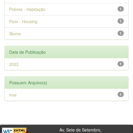
Pobres - Habitação
1
Poor - Housing
1
Slums
1
Data de Publicação
2022
1
Possuem Arquivo(s)
true
1
Av. Sete de Setembro,