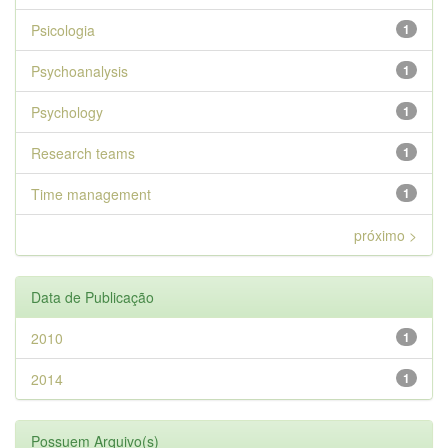
Psicologia
1
Psychoanalysis
1
Psychology
1
Research teams
1
Time management
1
próximo >
Data de Publicação
2010
1
2014
1
Possuem Arquivo(s)