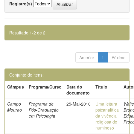
Registro(s)
Resultado 1-2 de 2.
Anterior
1
Póximo
Conjunto de itens:
Câmpus
Programa/Curso
Data do
Título
Auto
documento
Campo
Programa de
25-Mai-2010
Uma leitura
Walte
Mourao
Pós-Graduação
psicanalítica
Brun
em Psicologia
da vivência
Edua
religiosa do
Proco
numinoso