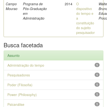
Campo
Programa de
2014
O
Walte
Mourao
Pós-Graduação
dispositivo
Brun
em
do tempo e
Edua
Administração
a
Proco
constituição
do sujeito
pesquisador
Busca facetada
Assunto
Administração do tempo
1
Pesquisadores
1
Poder (Filosofia)
1
Power (Philosophy)
1
Psicanálise
1