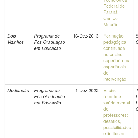
Federal do
Paraná -
Campo
Mourão
Dois
Programa de
16-Dez-2013
Formação
S
Vizinhos
Pós-Graduação
pedagógica
em Educação
continuada
no ensino
superior: uma
experiência
de
intervenção
Medianeira
Programa de
1-Dez-2022
Ensino
Pós-Graduação
remoto e
em Educação
saúde mental
de
C
professores:
desafios,
possibilidades
e limites no