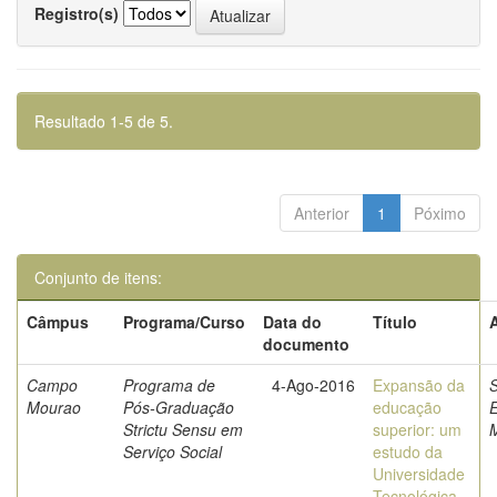
Registro(s)
Resultado 1-5 de 5.
Anterior
1
Póximo
Conjunto de itens:
Câmpus
Programa/Curso
Data do
Título
documento
Campo
Programa de
4-Ago-2016
Expansão da
S
Mourao
Pós-Graduação
educação
E
Strictu Sensu em
superior: um
Serviço Social
estudo da
Universidade
Tecnológica