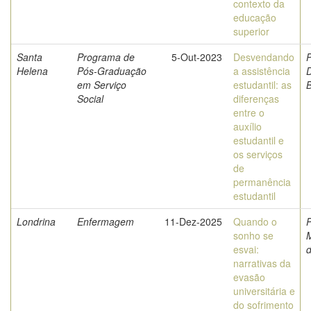
contexto da
educação
superior
Santa
Programa de
5-Out-2023
Desvendando
P
Helena
Pós-Graduação
a assistência
D
em Serviço
estudantil: as
Social
diferenças
entre o
auxílio
estudantil e
os serviços
de
permanência
estudantil
Londrina
Enfermagem
11-Dez-2025
Quando o
sonho se
M
esvai:
d
narrativas da
evasão
universitária e
do sofrimento