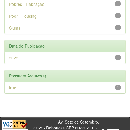
Pobres - Habitação
1
Poor - Housing
1
Slums
1
Data de Publicação
2022
1
Possuem Arquivo(s)
true
1
Av. Sete de Setembro,
3165 - Rebouças CEP 80230-901 -