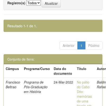
Registro(s)
Resultado 1-1 de 1.
Anterior
1
Póximo
Conjunto de itens:
Câmpus
Programa/Curso
Data do
Título
Autor
documento
Francisco
Programa de
24-Mar-2022
No pátio
Baldin
Beltrao
Pós-Graduação
do Cabo
Rafae
em História
Dito:
memórias
de uma
favela em