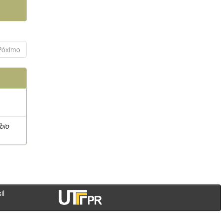
Póximo
bio
- PR - Brasil