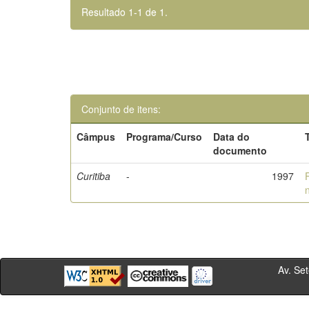
Resultado 1-1 de 1.
Conjunto de itens:
Câmpus
Programa/Curso
Data do
documento
Curitiba
-
1997
Av. Sete de Se