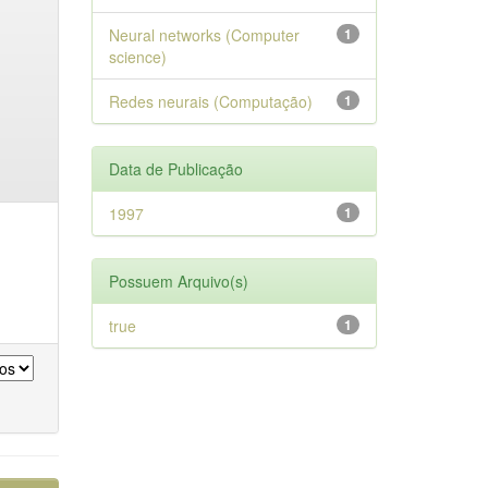
Neural networks (Computer
1
science)
Redes neurais (Computação)
1
Data de Publicação
1997
1
Possuem Arquivo(s)
true
1