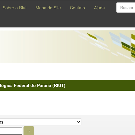
Sobre o Riut
Mapa do Site
Contato
Ajuda
lógica Federal do Paraná (RIUT)