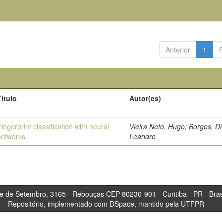
Anterior
1
Título
Autor(es)
Fingerprint classification with neural
Vieira Neto, Hugo; Borges, Dí
networks
Leandro
tembro, 3165 - Rebouças CEP 80230-901 - Curitiba 
Repositório, implementado com DSpace, mantido pela UTFPR