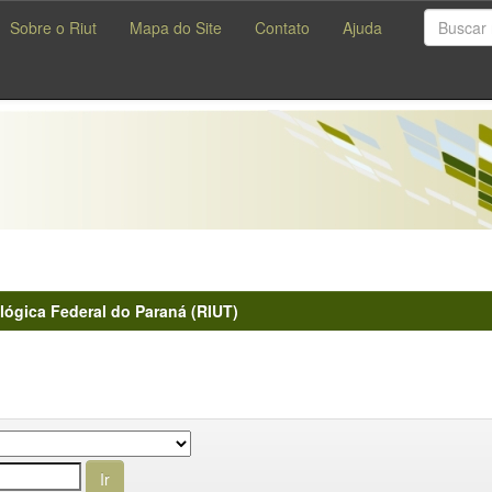
Sobre o Riut
Mapa do Site
Contato
Ajuda
lógica Federal do Paraná (RIUT)