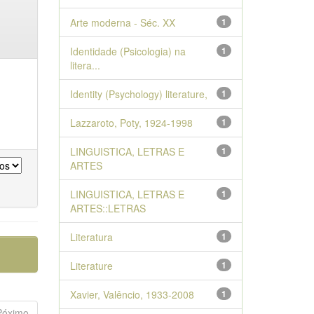
Arte moderna - Séc. XX
1
Identidade (Psicologia) na
1
litera...
Identity (Psychology) literature,
1
Lazzaroto, Poty, 1924-1998
1
LINGUISTICA, LETRAS E
1
ARTES
LINGUISTICA, LETRAS E
1
ARTES::LETRAS
Literatura
1
Literature
1
Xavier, Valêncio, 1933-2008
1
Póximo