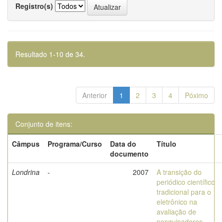
Registro(s)
Resultado 1-10 de 34.
Anterior
1
2
3
4
Póximo
Conjunto de itens:
Câmpus
Programa/Curso
Data do
Título
documento
Londrina
-
2007
A transição do
periódico científico
tradicional para o
eletrônico na
avaliação de
pesquisadores