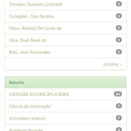
Trevisan, Gustavo Lunardelli
4
Coneglian, Caio Saraiva
3
Paiva, Andréia Del Conte de
3
Silva, Sueli Alves da
3
Brito, Jean Fernandes
2
próximo >
Assunto
CIENCIAS SOCIAIS APLICADAS
34
Ciência da informação
7
Information science
7
Academic libraries
4