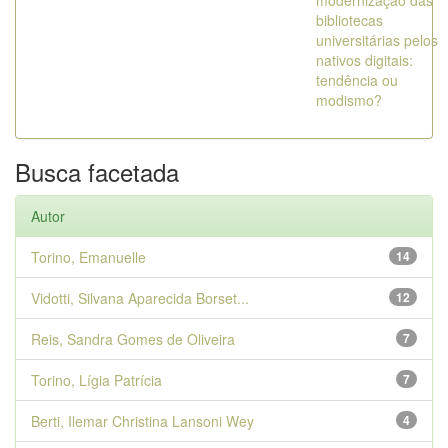
modernização das
bibliotecas
universitárias pelos
nativos digitais:
tendência ou
modismo?
Busca facetada
Autor
Torino, Emanuelle
14
Vidotti, Silvana Aparecida Borset...
12
Reis, Sandra Gomes de Oliveira
7
Torino, Lígia Patrícia
7
Berti, Ilemar Christina Lansoni Wey
4