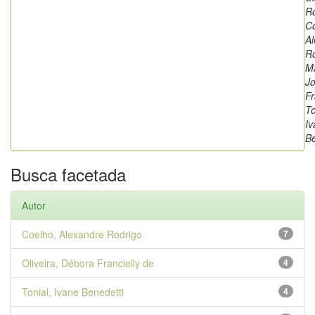
Ro
Co
A
Ro
Ma
J
Fr
To
Iv
Be
Busca facetada
Autor
Coelho, Alexandre Rodrigo
7
Oliveira, Débora Francielly de
4
Tonial, Ivane Benedetti
4