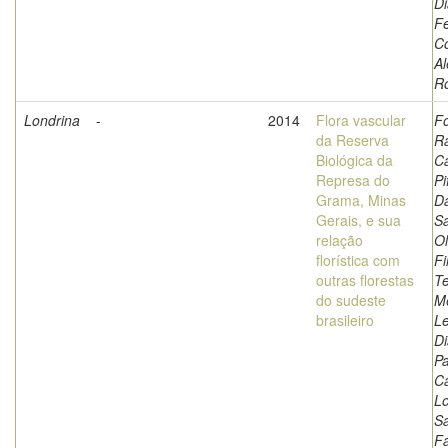
Di
Fe
Co
A
R
Londrina
-
2014
Flora vascular
Fo
da Reserva
Ra
Biológica da
Ca
Represa do
Pi
Grama, Minas
Da
Gerais, e sua
Sa
relação
Ol
florística com
Fi
outras florestas
Te
do sudeste
Me
brasileiro
L
Di
Pa
Ca
L
Sa
F