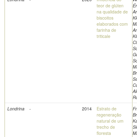
teor de glúten
Ér
na qualidade de
Ar
biscoitos
Kl
elaborados com
M
farinha de
An
triticale
Ki
Ci
S
G
Sc
M
Br
Sa
Co
A
R
Londrina
-
2014
Estrato de
Fr
regeneração
B
natural de um
Ka
trecho de
Si
floresta
Ma