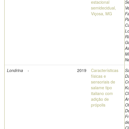
estacional
Se
semidecidual,
Ve
Viçosa, MG
Fa
Pa
Ca
L
Ri
G
A
M
Ne
Londrina
-
2019
Características
Sa
físicas e
Da
sensoriais de
Cr
salame tipo
Ku
italiano com
Cl
adição de
An
própolis
Ol
D
Fr
de
Cl