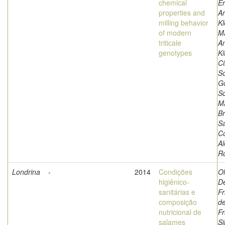
chemical
Ér
properties and
Ar
milling behavior
Kl
of modern
M
triticale
An
genotypes
Ki
Ci
S
G
Sc
M
Br
Sa
Co
A
R
Londrina
-
2014
Condições
Ol
higiênico-
D
sanitárias e
Fr
composição
de
nutricional de
Fr
salames
Si