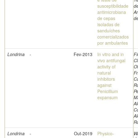
susceptibilidade
de
antimicrobiana
An
de cepas
d
isoladas de
sanduíches
comercializados
por ambulantes
Londrina
-
Fev-2013
In vitro and in
Fi
vivo antifungal
Cl
activity of
Ol
natural
Fr
inhibitors
Ca
against
R
Penicillium
Pe
expansum
M
Al
Co
A
R
Londrina
-
Out-2019
Physico-
W