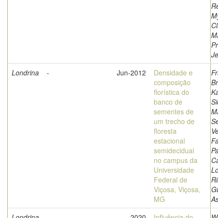
Re
M
Cl
Ma
Pr
Je
Londrina
-
Jun-2012
Densidade e
Fr
composição
B
florística do
Ka
banco de
Si
sementes de
Ma
um trecho de
Se
floresta
Ve
estacional
Fa
semidecidual
Pa
no campus da
Ca
Universidade
L
Federal de
Ri
Viçosa, Viçosa,
G
MG
A
Londrina
-
2020
Influência do
W