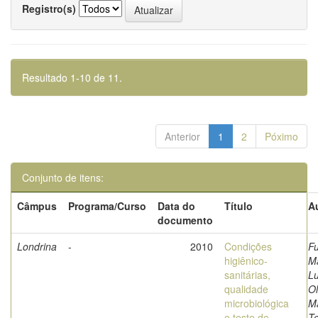
Registro(s)
Resultado 1-10 de 11.
Anterior
1
2
Póximo
Conjunto de itens:
Câmpus
Programa/Curso
Data do
Título
A
documento
Londrina
-
2010
Condições
Fu
higiênico-
Ma
sanitárias,
Lu
qualidade
Ol
microbiológica
M
e teste de
T