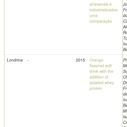
artesanais e
Jú
industrializados:
Fr
uma
do
comparação
Co
A
Ro
To
Iv
Be
Londrina
-
2015
Orange-
Pr
flavored soft
Mi
drink with the
S
addition of
Ol
isolated whey
D
protein
Fr
de
Iv
Be
Mo
Is
Cr